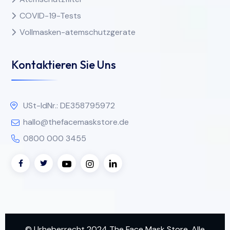
COVID-19-Tests
Vollmasken-atemschutzgerate
Kontaktieren Sie Uns
USt-IdNr.: DE358795972
hallo@thefacemaskstore.de
0800 000 3455
© Urheberrecht 2024 The Face Mask Store. Alle