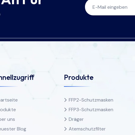
t
nellzugriff
Produkte
artseite
FFP2-Schutzmasken
rodukte
FFP3-Schutzmasken
ber uns
Dräger
euester Blog
Atemschutzfilter