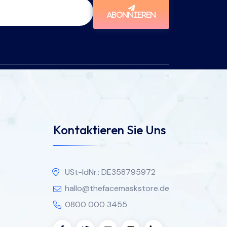
ABONNIEREN
Kontaktieren Sie Uns
USt-IdNr.: DE358795972
hallo@thefacemaskstore.de
0800 000 3455