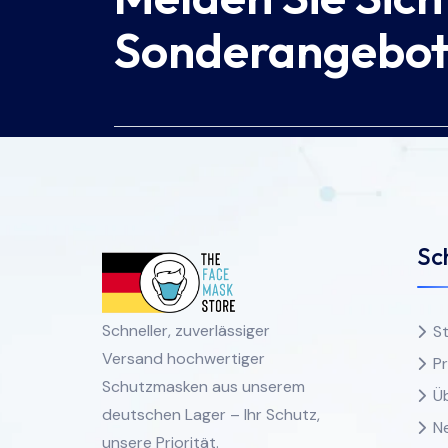
Sonderangebo
Sch
Schneller, zuverlässiger
St
Versand hochwertiger
P
Schutzmasken aus unserem
Ü
deutschen Lager – Ihr Schutz,
N
unsere Priorität.