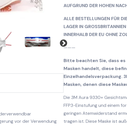
AUFGRUND DER HOHEN NACH
ALLE BESTELLUNGEN FÜR DI
LAGER IN GROSSBRITANNIEN
INNERHALB DER EU OHNE ZO
———
Bitte beachten Sie, dass es 
Masken handelt, diese befind
Einzelhandelsverpackung. 3
Masken, denen diese Mask
Die 3M Aura 9330+ Gesichtsmas
FFP3-Einstufung und einem fort
geringen Atemwiderstand ermö
ederverwendbar
Lagerung vor der Verwendung
tragen ist. Diese Maske ist a