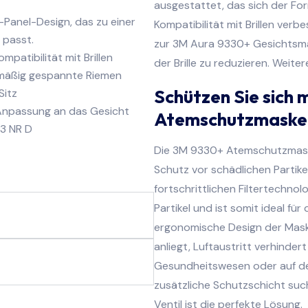
ausgestattet, das sich der Fo
-Panel-Design, das zu einer
Kompatibilität mit Brillen verb
 passt.
zur 3M Aura 9330+ Gesichtsma
mpatibilität mit Brillen
der Brille zu reduzieren. Weite
mäßig gespannte Riemen
Schützen Sie sich 
Sitz
 Anpassung an das Gesicht
Atemschutzmaske 
P3 NR D
Die 3M 9330+ Atemschutzmaske
Schutz vor schädlichen Partikeln
fortschrittlichen Filtertechnol
Partikel und ist somit ideal fü
ergonomische Design der Mask
anliegt, Luftaustritt verhinder
Gesundheitswesen oder auf de
zusätzliche Schutzschicht su
Ventil ist die perfekte Lösung.