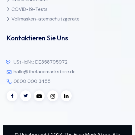
COVID-19-Tests
Vollmasken-atemschutzgerate
Kontaktieren Sie Uns
USt-IdNr.: DE358795972
hallo@thefacemaskstore.de
0800 000 3455
© Urheberrecht 2024 The Face Mask Store. Alle